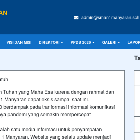
AN
admin@sman1manyaran.sch.
VISI DAN MISI
DIREKTORI
PPDB 2026
GALERI
LAPO
T
atuh
lloh Tuhan yang Maha Esa karena dengan rahmat dan
 Manyaran dapat eksis sampai saat ini.
.0 berdampak pada tranformasi informasi komunikasi
danya pandemi yang semakin mempercepat
alah satu media informasi untuk penyampaian
1 Manyaran. Website yang selalu update menjadi