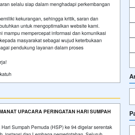
yaran selalu siap dalam menghadapi perkembangan
miliki kekurangan, sehingga kritik, saran dan
 butuhkan untuk mengoptimalkan website kami.
ni mampu mempercepat informasi dan komunikasi
kepada masyarakat sebagai wujud keterbukaan
ebagai pendukung layanan dalam proses
ja!
katuh
A
MANAT UPACARA PERINGATAN HARI SUMPAH
P
ari Sumpah Pemuda (HSP) ke 94 digelar serentak
lah, instansi dan Lembaga pemerintahan. Seluruh