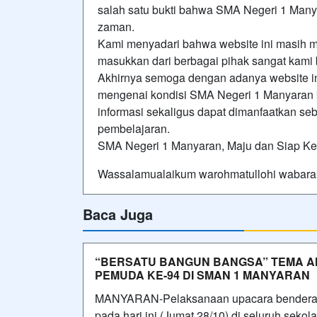
salah satu bukti bahwa SMA Negeri 1 Man
zaman.
Kami menyadari bahwa website ini masih me
masukkan dari berbagai pihak sangat kami
Akhirnya semoga dengan adanya website i
mengenai kondisi SMA Negeri 1 Manyaran 
informasi sekaligus dapat dimanfaatkan s
pembelajaran.
SMA Negeri 1 Manyaran, Maju dan Siap Ker
Wassalamualaikum warohmatullohi wabara
Baca Juga
“BERSATU BANGUN BANGSA” TEMA A
PEMUDA KE-94 DI SMAN 1 MANYARAN
MANYARAN-Pelaksanaan upacara bendera H
pada hari ini (Jumat 28/10) di seluruh seko