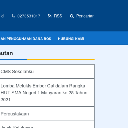
id
0273531017
RSS
Pencarian
RAN PENGGUNAAN DANA BOS
HUBUNGI KAMI
autan
CMS Sekolahku
Lomba Melukis Ember Cat dalam Rangka
HUT SMA Negeri 1 Manyaran ke 28 Tahun
2021
Perpustakaan
Jejak Kelulusan